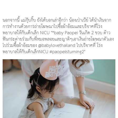
นอกจากนี้ แม่กุ๊บกิ๊บ ยังได้บอกเล่าอีกว่า น้องเป่าเป้ย์ ได้นำเงินจาก
การทำงานด้วยการถ่ายโฆษณาไปซื้อผ้าอ้อมและบริจาคที่โรง
พยาบาลให้กับเด็กเล็ก NICU "*baby Paopei วันเกิด 2 ขวบ ต้าว
ฟันกระต่ายร่วมกับพี่หมอพลอยและญาติๆเอาเงินถ่ายโฆษณาตัวเอง
ไปร่วมซื้อผ้าอ้อมของ @babylovethailand ไปบริจาคที่ โรง
พยาบาลให้กับเด็กเล็กNICU #paopeiisturning2"