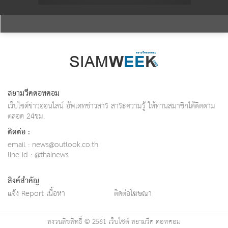
สยามวีคดอทคอม
เว็บไซต์ข่าวออนไลน์ อัพเดทข่าวสาร สาระความรู้ ให้ท่านสมาชิกได้ติดตาม
ตลอด 24ชม.
ติดต่อ :
email :
news@outlook.co.th
line id : @thainews
ลิงค์สำคัญ
แจ้ง Report เนื้อหา
ติดต่อโฆษณา
สงวนลิขสิทธิ์ © 2561 เว็บไซต์ สยามวีค ดอทคอม