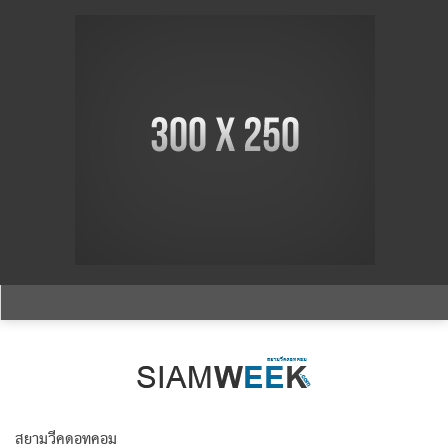
สยามวีคดอทคอม