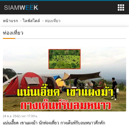
หน้าแรก
ไลฟ์สไตล์
ท่องเที่ยว
ท่องเที่ยว
24 พ.ย. 2562 เวลา 17:30 น.
แน่นเอี๊ยด เขาแผงม้า นักท่องเที่ยว กางเต็นท์รับลมหนาวคึกคัก